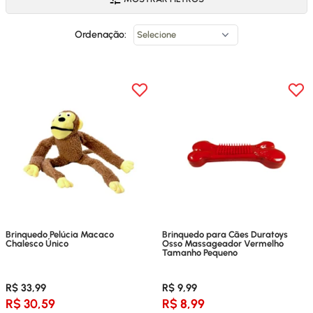
Ordenação:
Brinquedo Pelúcia Macaco
Brinquedo para Cães Duratoys
Chalesco Único
Osso Massageador Vermelho
Tamanho Pequeno
R$ 33,99
R$ 9,99
R$ 30,59
R$ 8,99