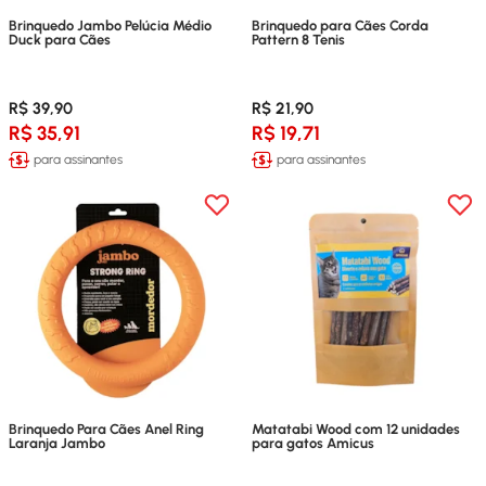
Brinquedo Jambo Pelúcia Médio
Brinquedo para Cães Corda
Duck para Cães
Pattern 8 Tenis
R$ 39,90
R$ 21,90
R$ 35,91
R$ 19,71
para assinantes
para assinantes
Brinquedo Para Cães Anel Ring
Matatabi Wood com 12 unidades
Laranja Jambo
para gatos Amicus