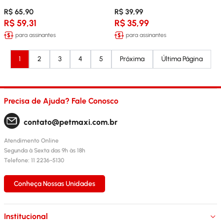
R$ 65,90
R$ 39,99
R$ 59,31
R$ 35,99
para assinantes
para assinantes
1
2
3
4
5
Próxima
Última Página
Precisa de Ajuda? Fale Conosco
contato@petmaxi.com.br
Atendimento Online
Segunda à Sexta das 9h às 18h
Telefone: 11 2236-5130
Conheça Nossas Unidades
Institucional