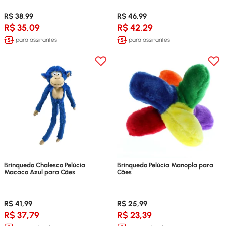
R$ 38,99
R$ 46,99
R$ 35,09
R$ 42,29
para assinantes
para assinantes
Brinquedo Chalesco Pelúcia
Brinquedo Pelúcia Manopla para
Macaco Azul para Cães
Cães
R$ 41,99
R$ 25,99
R$ 37,79
R$ 23,39