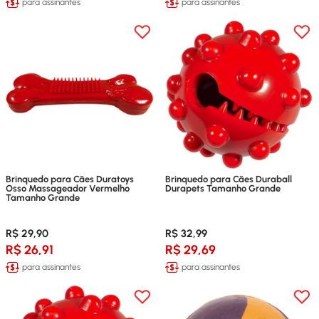
para assinantes
para assinantes
Brinquedo para Cães Duratoys
Brinquedo para Cães Duraball
Osso Massageador Vermelho
Durapets Tamanho Grande
Tamanho Grande
R$ 29,90
R$ 32,99
R$ 26,91
R$ 29,69
para assinantes
para assinantes