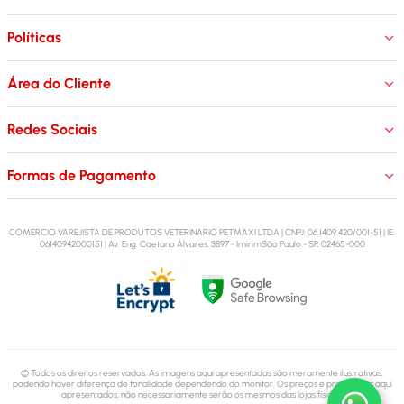
Políticas
Área do Cliente
Redes Sociais
Formas de Pagamento
COMERCIO VAREJISTA DE PRODUTOS VETERINARIO PETMAXI LTDA | CNPJ: 06.1409.420/001-51 | IE:
06140942000151 | Av. Eng. Caetano Álvares, 3897 - ImirimSão Paulo - SP, 02465-000
© Todos os direitos reservados. As imagens aqui apresentadas são meramente ilustrativas,
podendo haver diferença de tonalidade dependendo do monitor.
Os preços e promoções aqui
apresentados, não necessariamente serão os mesmos das lojas físicas.