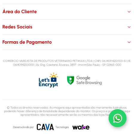
Área do Cliente
Redes Sociais
Formas de Pagamento
COMERCIO VAREJISTA DE PRODUTOS VETERINARIO PETMAXI LTDA | CNPJ: 06.1409.420/001-51 | IE:
06140942000151 | Av. Eng. Caetano Álvares, 3897 - ImirimSão Paulo - SP, 02465-000
© Todos os direitos reservados. As imagens aqui apresentadas são meramente ilustrativas,
podendo haver diferença de tonalidade dependendo do monitor.
Os preços e promoções aqui
apresentados, não necessariamente serão os mesmos das lojas físicas.
Desenvolvido por
Tecnologia