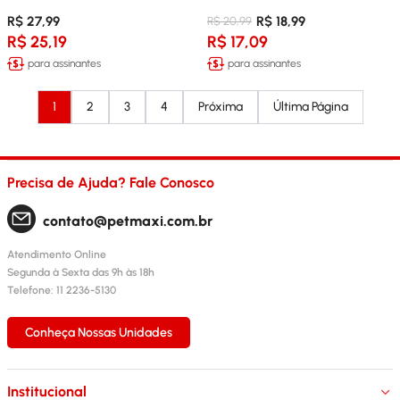
R$ 27,99
R$ 18,99
R$ 20,99
R$ 25,19
R$ 17,09
para assinantes
para assinantes
1
2
3
4
Próxima
Última Página
Precisa de Ajuda? Fale Conosco
contato@petmaxi.com.br
Atendimento Online
Segunda à Sexta das 9h às 18h
Telefone: 11 2236-5130
Conheça Nossas Unidades
Institucional