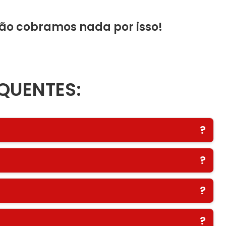
não cobramos nada por isso!
QUENTES:
?
?
?
?