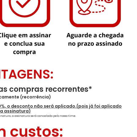
TAGENS:
as compras recorrentes*
camente (recorrência)
0%, o desconto não será aplicado.(pois já foi aplicado
a assinatura)
atura, a assinatura será cancelada pelo nosso time.
m custos: