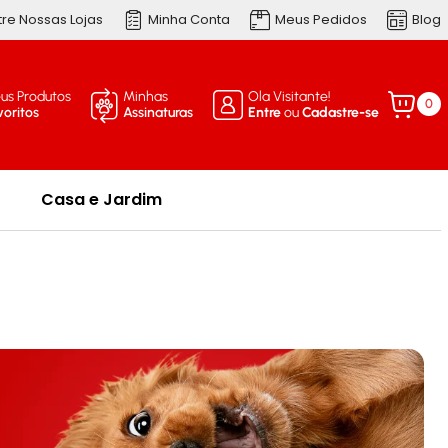
re Nossas Lojas
Minha Conta
Meus Pedidos
Blog
us Produtos
Minhas
Ola Visitante!
0
voritos
Assinaturas
Entre
ou
Cadastre-se
Casa e Jardim