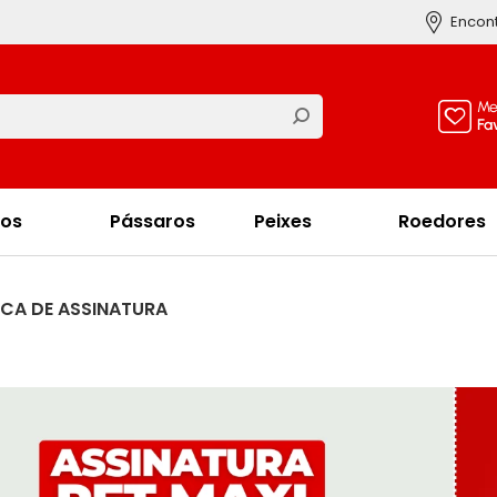
Encont
Me
Fa
os
Pássaros
Peixes
Roedores
ICA DE ASSINATURA