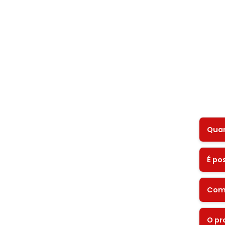
Quan
É po
Com
O pr